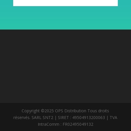
Copyright ©2025 OPS Distribution Tous droits
réservés. SARL SNT2 | SIRET : 49504913200063 | TVA
IntraComm : FR02495049132